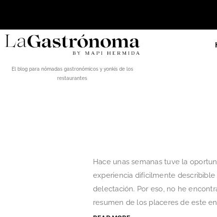
El blog para nómadas gastronómicos y yonkis de los
restaurantes
Hace unas semanas tuve la oportuni
experiencia difícilmente describible
delectación. Por eso, no he encont
resumen de los placeres de este encl