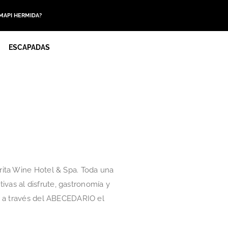
 MAPI HERMIDA?
ESCAPADAS
rita Wine Hotel & Spa. Toda una
ivas al disfrute, gastronomía y
s a través del ABECEDARIO el