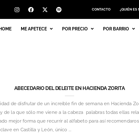
CONTACTO
¿QUIÉN ES
HOME
ME APETECE
POR PRECIO
POR BARRIO
ABECEDARIO DEL DELEITE EN HACIENDA ZORITA
dad de disfrutar de un increíble fin de semana en Hacienda Zo
 y de la que sólo me viene a la cabeza palabras todas ellas relat
rado mejor forma que recurrir al alfabeto para así recomendaro
ave en Castilla y León, único ...