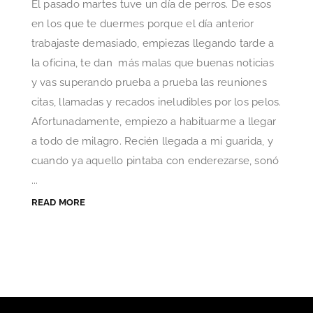
El pasado martes tuve un día de perros. De esos
en los que te duermes porque el día anterior
trabajaste demasiado, empiezas llegando tarde a
la oficina, te dan más malas que buenas noticias
y vas superando prueba a prueba las reuniones
citas, llamadas y recados ineludibles por los pelos.
Afortunadamente, empiezo a habituarme a llegar
a todo de milagro. Recién llegada a mi guarida, y
cuando ya aquello pintaba con enderezarse, sonó
...
READ MORE