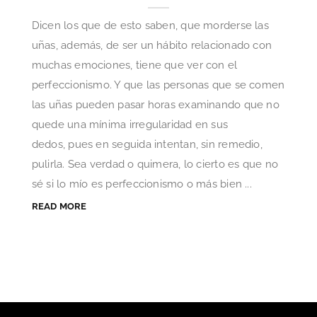
Dicen los que de esto saben, que morderse las
uñas, además, de ser un hábito relacionado con
muchas emociones, tiene que ver con el
perfeccionismo. Y que las personas que se comen
las uñas pueden pasar horas examinando que no
quede una mínima irregularidad en sus
dedos, pues en seguida intentan, sin remedio,
pulirla. Sea verdad o quimera, lo cierto es que no
sé si lo mío es perfeccionismo o más bien ...
READ MORE