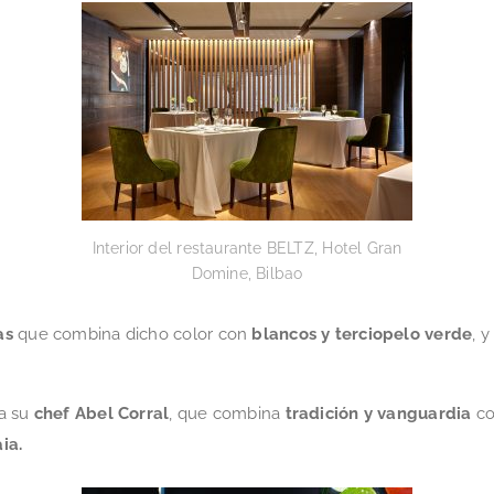
Interior del restaurante BELTZ, Hotel Gran
Domine, Bilbao
as
que combina dicho color con
blancos y terciopelo verde
, 
ra su
chef Abel Corral
, que combina
tradición y vanguardia
co
ia.