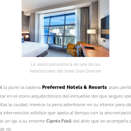
La visión panorámica de una de las
habitaiciones del hotel Gran Domine
Preferred Hotels & Resorts
l
lo pone la cadena
, pues per
zar en el icono arquitectónico del inmueble del que seguro so
itas la ciudad, merece la pena adentrarse en su interior para ob
na intervención artística que apela al tiempo con la sincronizac
ar un ojo a su enorme
Ciprés Fósil
del atrio que se acompaña 
e río.