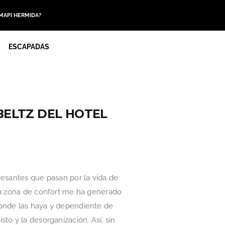
 MAPI HERMIDA?
ESCAPADAS
BELTZ DEL HOTEL
resantes que pasan por la vida de
 tu zona de confort me ha generado
donde las haya y dependiente de
to y la desorganización. Así, sin