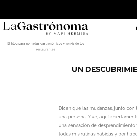
El blog para nómadas gastronómicos y yonkis de los
restaurantes
UN DESCUBRIMIE
Dicen que las mudanzas, junto con l
una persona. Y yo, aquí abiertament
una sensación de desprendimiento y
todas mis rutinas habidas y por hab