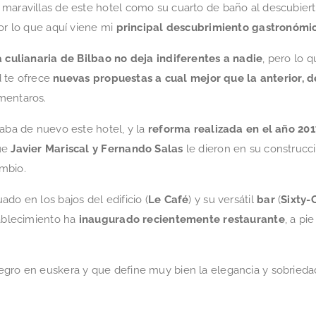
 maravillas de este hotel como su cuarto de baño al descubier
por lo que aquí viene mi
principal descubrimiento gastronómic
a culianaria de Bilbao no deja indiferentes a nadie
, pero lo 
ad te ofrece
nuevas propuestas a cual mejor que la anterior, 
mentaros.
taba de nuevo este hotel, y la
reforma realizada en el año 201
que
Javier Mariscal y Fernando Salas
le dieron en su construcc
mbio.
ado en los bajos del edificio (
Le Café
) y su versátil
bar
(
Sixty-
tablecimiento ha
inaugurado recientemente restaurante
, a pi
 negro en euskera y que define muy bien la elegancia y sobrie