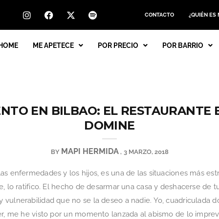
CONTACTO
¿QUIÉN ES
HOME
ME APETECE
POR PRECIO
POR BARRIO
NTO EN BILBAO: EL RESTAURANTE 
DOMINE
MAPI HERMIDA
BY
3 MARZO, 2018
as enfermedades y los hijos, es una de las situaciones más est
e, lo ratifico. El hecho de desarmar una casa y deshacerse de
 vulnerabilidad que no se la deseo a nadie. Yo, cuadriculada 
er, me he visto por un momento lanzada al abismo de lo imprevis