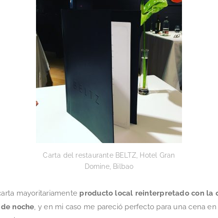
Carta del restaurante BELTZ, Hotel Gran
Domine, Bilbao
arta mayoritariamente
producto local reinterpretado con la 
 de noche
, y en mi caso me pareció perfecto para una cena en