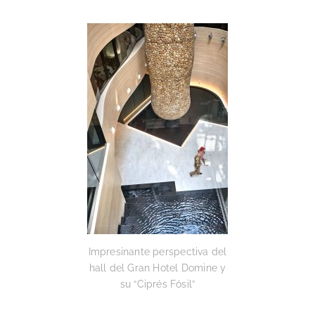
Impresinante perspectiva del
hall del Gran Hotel Domine y
su “Ciprés Fósil”