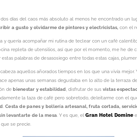
 dos días del caos más absoluto al menos he encontrado un lug
ribir a gusto y olvidarme de pintores y electricistas,
con el 
a y quería acompañar mi rutina de teclear con un café calentito
cina repleta de utensilios, así que por el momento, me he de
ar estas palabras de desasosiego entre todas estas cajas, plumero
cabeza aquellos añorados tiempos en los que una vivía mejor. 
ce apenas unas semanas degustaba en lo alto de la terraza d
ión de
bienestar y estabilidad
, disfrutar de sus
vistas especta
damente la taza de café pero sobretodo, deleitarme con el q
ad
.
Cesta de panes y bollería artesanal, fruta cortada, servic
Gran Hotel Domine
sin levantarte de la mesa
. Y es que, el
e
 que se precie.