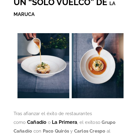
UN “SOLO VUELCO” DE
LA
MARUCA
Tras afianzar el éxito de restaurantes
Cañadío
La Primera
como
o
, el exitoso
Grupo
Cañadío
con
Paco Quirós
y
Carlos Crespo
al