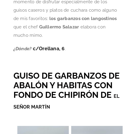
momento de disfrutar especialmente de los
guisos caseros y platos de cuchara como alguno
de mis favoritos:
los garbanzos con langostinos
que el chef
Guillermo Salazar
elabora con
mucho mimo.
c/Orellana, 6
¿Dónde?
.
GUISO DE GARBANZOS DE
ABALÓN Y HABITAS CON
FONDO DE CHIPIRÓN DE
EL
SEÑOR MARTÍN