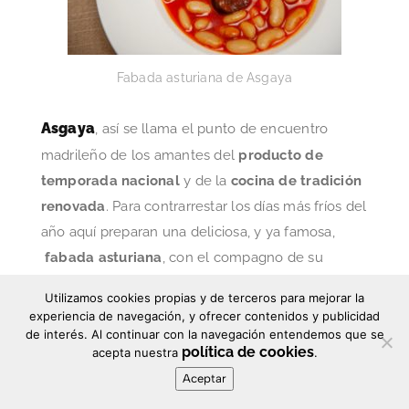
Fabada asturiana de Asgaya
Asgaya
, así se llama el punto de encuentro
madrileño de los amantes del
producto de
temporada nacional
y de la
cocina de tradición
renovada
. Para contrarrestar los días más fríos del
año aquí preparan una deliciosa, y ya famosa,
fabada asturiana
, con el compagno de su
carnicero de Pola de Allende, además de unas
Utilizamos cookies propias y de terceros para mejorar la
verdinas casi viudas con almejas y sepia
del
experiencia de navegación, y ofrecer contenidos y publicidad
cantábrico, al estilo tradicional.
de interés. Al continuar con la navegación entendemos que se
política de cookies
acepta nuestra
.
c/ Dr. Fleming, 52
¿Dónde?
Aceptar