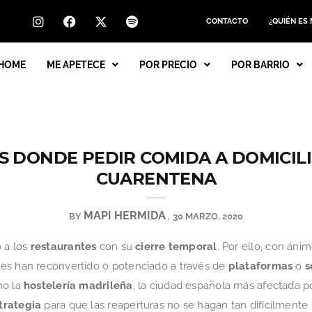
CONTACTO
¿QUIÉN ES
HOME
ME APETECE
POR PRECIO
POR BARRIO
 DONDE PEDIR COMIDA A DOMICIL
CUARENTENA
MAPI HERMIDA
BY
30 MARZO, 2020
 a los
restaurantes
con su
cierre temporal
. Por ello, con áni
es han reconvertido o potenciado a través de
plataformas
o
s
mo la
hostelería madrileña
, la ciudad española más afectada po
trategia
para que las reaperturas no se hagan tan difícilmente