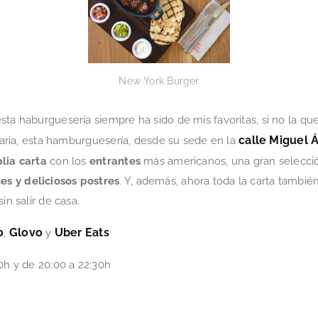
New York Burger
ta haburguesería siempre ha sido de mis favoritas, si no la que
calle Miguel 
itaria, esta hamburguesería, desde su sede en la
lia carta
con los
entrantes
más americanos, una gran selecc
s y deliciosos postres
. Y, además, ahora toda la carta tambié
in salir de casa.
o
Glovo
Uber Eats
,
y
0h y de 20:00 a 22:30h