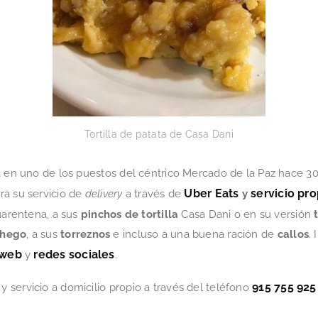
Tortilla de patata de Casa Dani
na en uno de los puestos del céntrico Mercado de la Paz hace 
Uber Eats
servicio pro
ra su servicio de
delivery
a través de
y
uarentena, a sus
pinchos de tortilla
Casa Dani o en su versión
chego
, a sus
torreznos
e incluso a una buena ración de
callos
.
web
redes sociales
y
.
915 755 925
y servicio a domicilio propio a través del teléfono