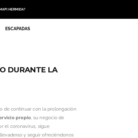
 MAPI HERMIDA?
ESCAPADAS
IO DURANTE LA
mo de continuar con la prolongación
ervicio propio
, su negocio de
r el coronavirus, sigue
 llevaderas y seguir ofreciéndonos