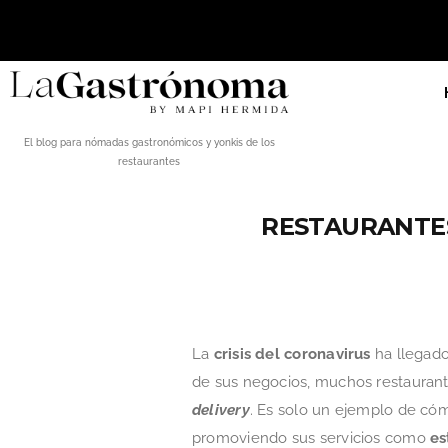
El blog para nómadas gastronómicos y yonkis de los
restaurantes
RESTAURANTES
La
crisis del coronavirus
ha llegado
de sus negocios, muchos restaurant
delivery
. Es solo un ejemplo de có
promoviendo sus servicios como
es