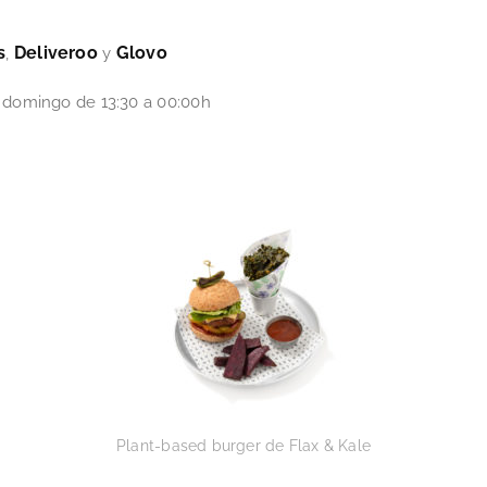
s
Deliveroo
Glovo
,
y
 domingo de 13:30 a 00:00h
Plant-based burger de Flax & Kale