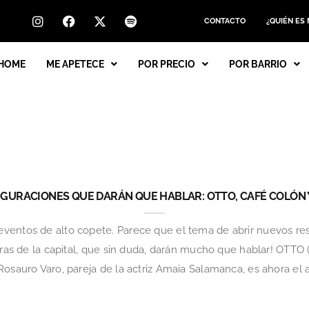
CONTACTO
¿QUIÉN ES
HOME
ME APETECE
POR PRECIO
POR BARRIO
UGURACIONES QUE DARÁN QUE HABLAR: OTTO, CAFÉ COLÓN 
ventos de alto copete. Parece que el tema de abrir nuevos res
uras de la capital, que sin duda, darán mucho que hablar! OTTO (
Rosauro Varo, pareja de la actriz Amaia Salamanca, es ahora el 