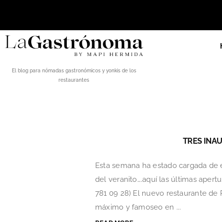
El blog para nómadas gastronómicos y yonkis de los
restaurantes
TRES INA
Esta semana ha estado cargada de e
del veranito….aquí las últimas apert
781 09 28) El nuevo restaurante de 
máximo y famoseo en ...