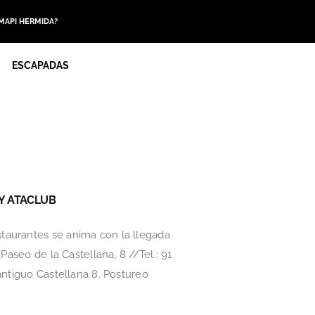
 MAPI HERMIDA?
ESCAPADAS
Y ATACLUB
taurantes se anima con la llegada
Paseo de la Castellana, 8 //Tel.: 91
antiguo Castellana 8. Postureo