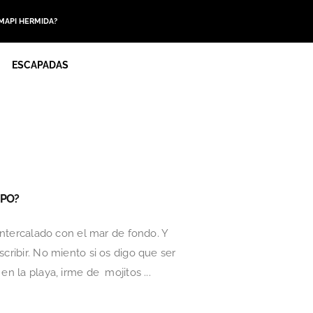
 MAPI HERMIDA?
ESCAPADAS
MPO?
 intercalado con el mar de fondo. Y
cribir. No miento si os digo que ser
n la playa, irme de mojitos ...