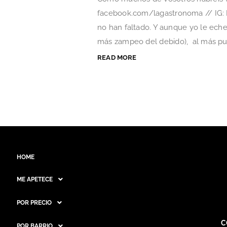
facebook.com/lagastronoma // IG:
no han faltado. Y aunque yo le eche
más zampeo del debido), al más puro
READ MORE
HOME
ME APETECE
POR PRECIO
C
POR BARRIO