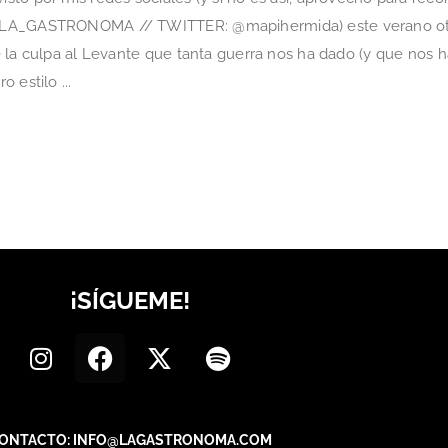
 LA_GASTRONOMA // TWITTER: @mapihermida) este verano otr
 la culpa al Levante que tanta guerra nos ha dado (y que nos 
 estilo ...
¡SÍGUEME!
ONTACTO: INFO@LAGASTRONOMA.COM