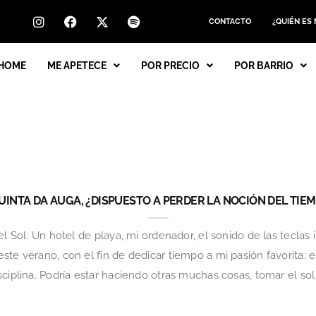
CONTACTO
¿QUIÉN ES
HOME
ME APETECE
POR PRECIO
POR BARRIO
UINTA DA AUGA, ¿DISPUESTO A PERDER LA NOCIÓN DEL TIE
el Sol. Un hotel de playa, mi ordenador, el sonido de las teclas
te verano, con el fin de dedicar tiempo a mi pasión favorita: es
ciplina. Podría estar haciendo otras muchas cosas, tomar el sol e