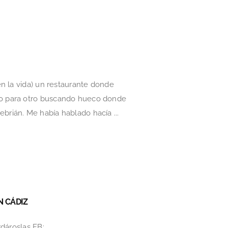
n la vida) un restaurante donde
do para otro buscando hueco donde
rián. Me había hablado hacía ...
N CÁDIZ
rdároslas FB: