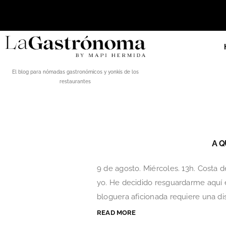
El blog para nómadas gastronómicos y yonkis de los
restaurantes
A Q
9 de agosto. Miércoles. 13h. Costa d
yo. He decidido resguardarme aquí es
bloguera aficionada requiere una dis
READ MORE