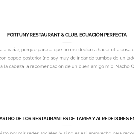
FORTUNY RESTAURANT & CLUB, ECUACIÓN PERFECTA
ara variar, porque parece que no me dedico a hacer otra cosa e
con copeo posterior (no soy muy de ir dando tumbos de un la
 a la cabeza la recomendación de un buen amigo mío, Nacho Ceb
ASTRO DE LOS RESTAURANTES DE TARIFA Y ALREDEDORES E
to por mis redes sociales (y si no es así, aprovecho para reco