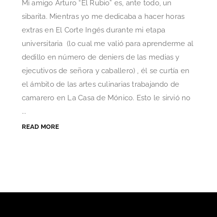
Mi amigo Arturo “El Rubio” es, ante todo, un
sibarita. Mientras yo me dedicaba a hacer horas
extras en El Corte Ingés durante mi etapa
universitaria (lo cual me valió para aprenderme al
dedillo en número de deniers de las medias y
ejecutivos de señora y caballero) , él se curtía en
el ámbito de las artes culinarias trabajando de
camarero en La Casa de Mónico. Esto le sirvió no
...
READ MORE