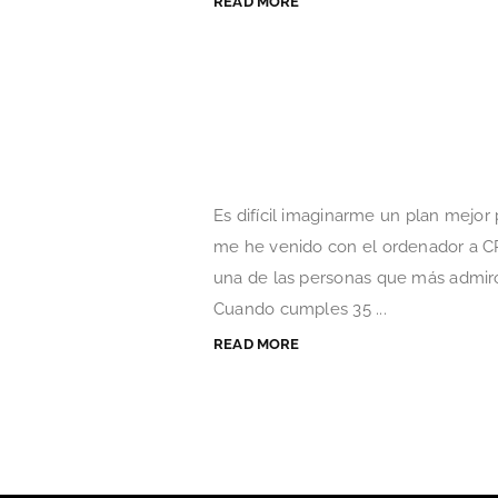
READ MORE
Es difícil imaginarme un plan mejor
me he venido con el ordenador a C
una de las personas que más admiro,
Cuando cumples 35 ...
READ MORE