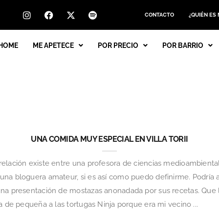
CONTACTO
¿QUIÉN ES
HOME
ME APETECE
POR PRECIO
POR BARRIO
UNA COMIDA MUY ESPECIAL EN VILLA TORII
elación existe entre una profesora de ciencias medioambientale
una bloguera amateur, si es así como puedo definirme. Podría
una presentación de mostazas anonadada por sus recetas. Que 
a de pequeña a las tortugas Ninja porque era mi vecino ...