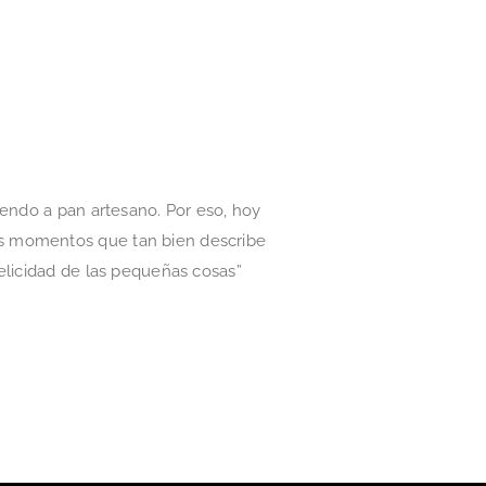
iendo a pan artesano. Por eso, hoy
os momentos que tan bien describe
elicidad de las pequeñas cosas”