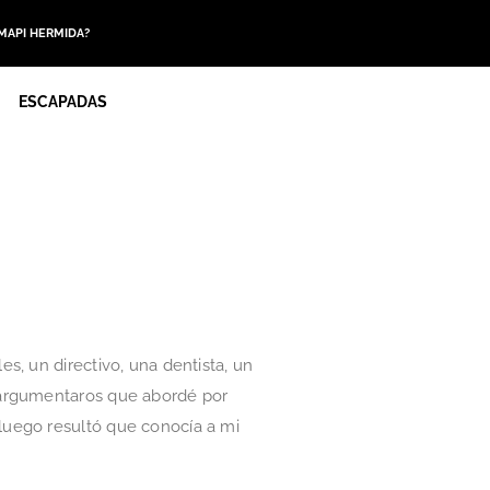
 MAPI HERMIDA?
ESCAPADAS
s, un directivo, una dentista, un
 argumentaros que abordé por
luego resultó que conocía a mi