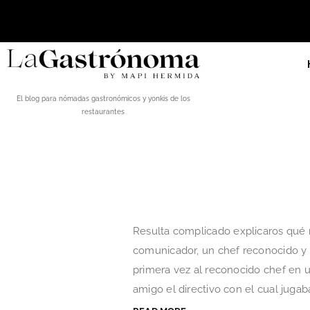
El blog para nómadas gastronómicos y yonkis de los
restaurantes
Resulta complicado explicaros qué r
comunicador, un chef reconocido y 
primera vez al reconocido chef en 
amigo el directivo con el cual jugab