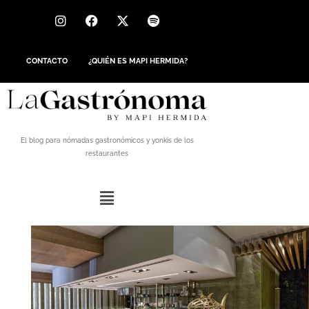
CONTACTO
¿QUIÉN ES MAPI HERMIDA?
El blog para nómadas gastronómicos y yonkis de los
restaurantes