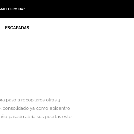
 MAPI HERMIDA?
ESCAPADAS
ra paso a recopilaros otras 3
o, consolidado ya como epicentro
 año pasado abría sus puertas este