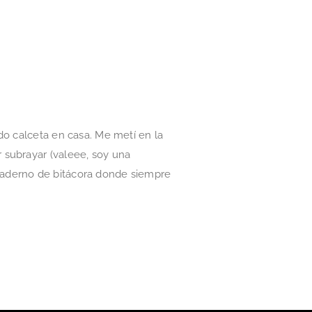
do calceta en casa. Me metí en la
 subrayar (valeee, soy una
uaderno de bitácora donde siempre