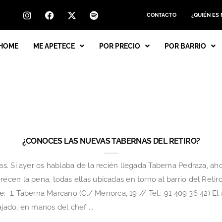
CONTACTO
¿QUIÉN ES
HOME
ME APETECE
POR PRECIO
POR BARRIO
¿CONOCES LAS NUEVAS TABERNAS DEL RETIRO?
. Si ayer os hablaba de la recién llegada Taberna Pedraza, aho
cen la pena, todas ellas ubicadas en torno al barrio del Retir
: 1. Taberna Marcano (C./ Menorca, 19 // Tel.: 91 409 36 42) El
ado, en manos del chef ...