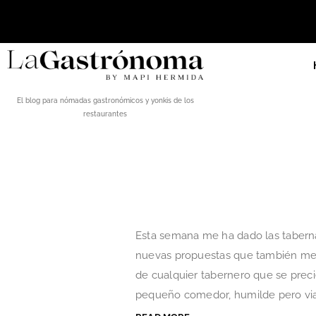
El blog para nómadas gastronómicos y yonkis de los
restaurantes
Esta semana me ha dado las tabernas
nuevas propuestas que también mere
de cualquier tabernero que se precie
pequeño comedor, humilde pero viaj