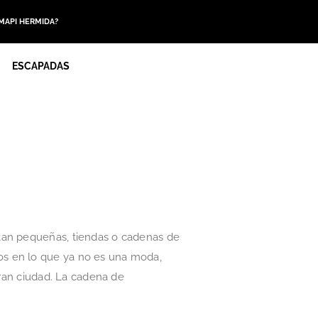
 MAPI HERMIDA?
ESCAPADAS
 tan pequeñas, tiendas o cadenas de
os en lo que ya no es una moda,
gran ciudad. La cadena de