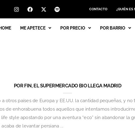
CONTACTO
¿QUIÉN ES
HOME
ME APETECE
POR PRECIO
POR BARRIO
POR FIN, EL SUPERMERCADO BIO LLEGA MADRID
a otros países de Europa y EE.UU. la cantidad pequeñas, y no
os de enhorabuena todos aquellos que intentamos introducirn
y life style apostando por una aventura “eco” sin abandonar la 
acaba de levantar persiana ...