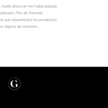
, hasta ahora se me había pasado
atessen, Flor de Fornells.
na que apuesta por los productos
on dignas de mención ...