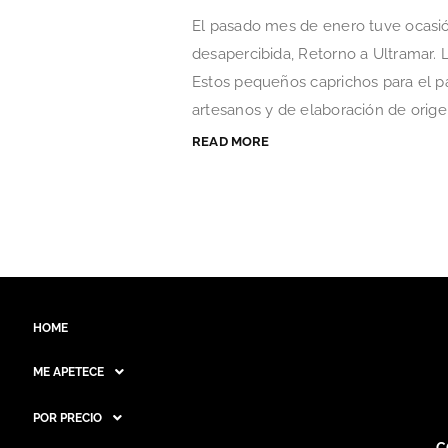
El pasado mes de enero tuve ocasió
desapercibida, Retorno a Ultramar. 
Estos pequeños caprichos para el p
artesanos y de elaboración de orige
READ MORE
HOME
ME APETECE
POR PRECIO