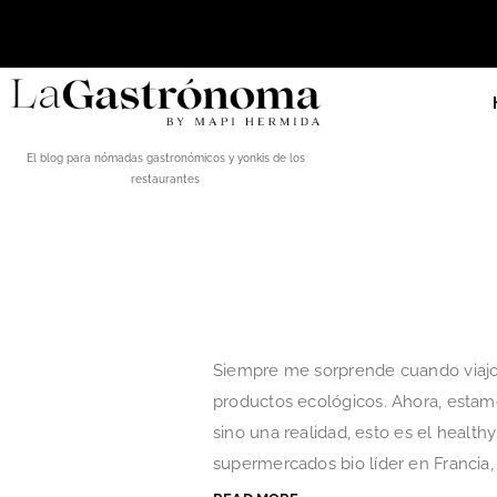
El blog para nómadas gastronómicos y yonkis de los
restaurantes
Siempre me sorprende cuando viajo 
productos ecológicos. Ahora, estam
sino una realidad, esto es el health
supermercados bio líder en Francia, 