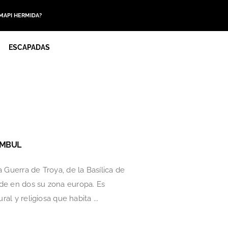
 MAPI HERMIDA?
ESCAPADAS
AMBUL
 Guerra de Troya, de la Basílica de
ide en dos su zona europa. Es
al y religiosa que habita ...