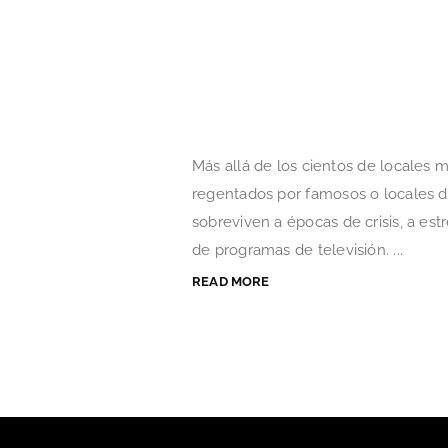
Más allá de los cientos de locales 
regentados por famosos o locales 
sobreviven a épocas de crisis, a est
de programas de televisión. ...
READ MORE