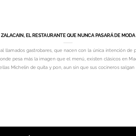
ZALACAIN, EL RESTAURANTE QUE NUNCA PASARÁ DE MODA
mal llamados gastrobares, que nacen con la única intención de
donde pesa más la imagen que el menú, existen clásicos en M
rellas Michelin de quita y pon, aun sin que sus cocineros salgan 