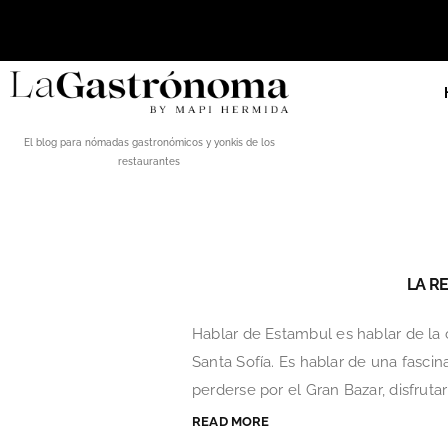
El blog para nómadas gastronómicos y yonkis de los
restaurantes
LA R
Hablar de Estambul es hablar de la c
Santa Sofía. Es hablar de una fasci
perderse por el Gran Bazar, disfrutar
READ MORE