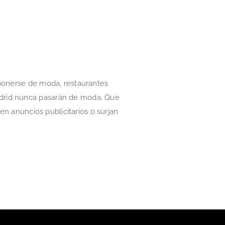
 ponerse de moda, restaurantes
adrid nunca pasarán de moda. Que
en anuncios publicitarios o surjan