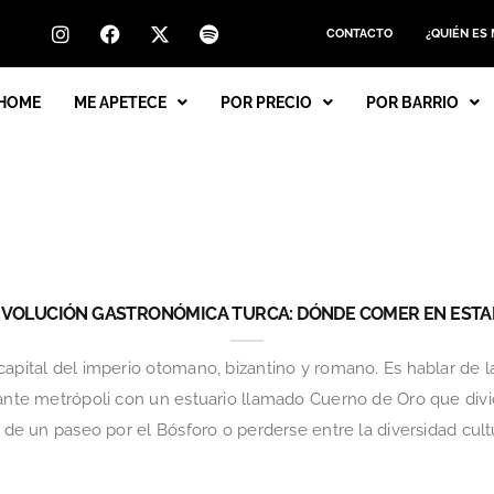
CONTACTO
¿QUIÉN ES
HOME
ME APETECE
POR PRECIO
POR BARRIO
EVOLUCIÓN GASTRONÓMICA TURCA: DÓNDE COMER EN EST
apital del imperio otomano, bizantino y romano. Es hablar de la
nante metrópoli con un estuario llamado Cuerno de Oro que div
 de un paseo por el Bósforo o perderse entre la diversidad cultur