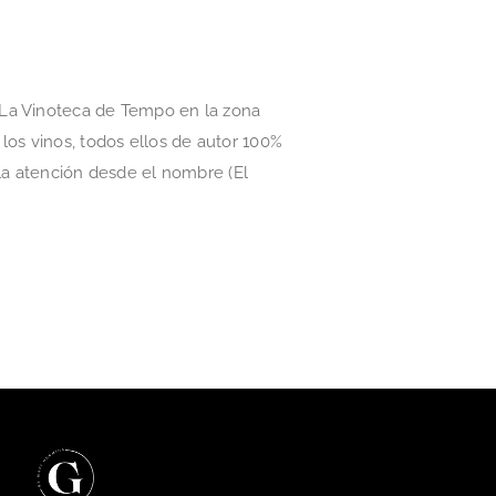
 La Vinoteca de Tempo en la zona
os vinos, todos ellos de autor 100%
 la atención desde el nombre (El