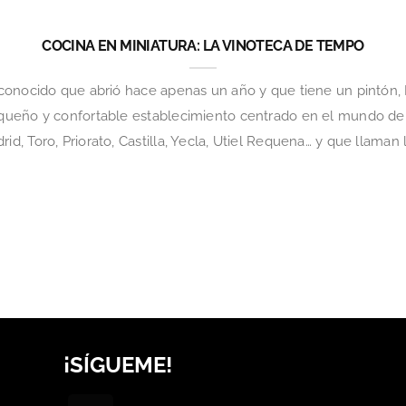
COCINA EN MINIATURA: LA VINOTECA DE TEMPO
conocido que abrió hace apenas un año y que tiene un pintón,
ueño y confortable establecimiento centrado en el mundo de l
, Toro, Priorato, Castilla, Yecla, Utiel Requena… y que llaman
¡SÍGUEME!