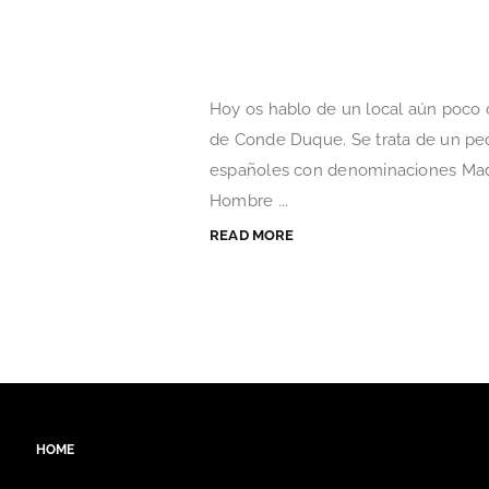
Hoy os hablo de un local aún poco 
de Conde Duque. Se trata de un peq
españoles con denominaciones Madrid
Hombre ...
READ MORE
HOME