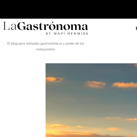
El blog para nómadas gastronómicos y yonkis de los
restaurantes