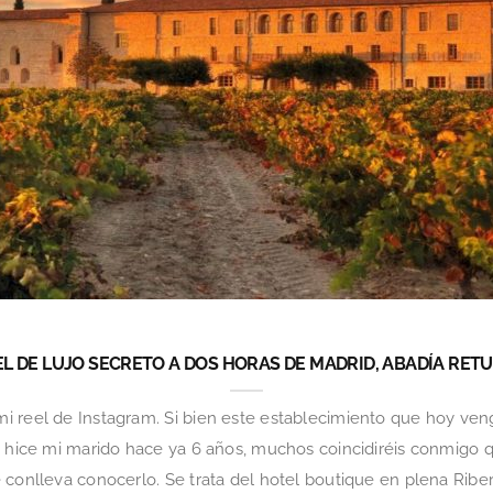
L DE LUJO SECRETO A DOS HORAS DE MADRID, ABADÍA RET
i reel de Instagram. Si bien este establecimiento que hoy ve
e hice mi marido hace ya 6 años, muchos coincidiréis conmigo 
 conlleva conocerlo. Se trata del hotel boutique en plena Riber