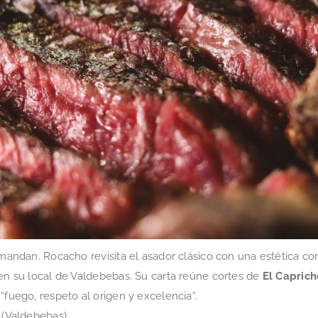
o mandan. Rocacho revisita el asador clásico con una estética c
 en su local de Valdebebas. Su carta reúne cortes de
El Caprich
“fuego, respeto al origen y excelencia”.
 (Valdebebas)