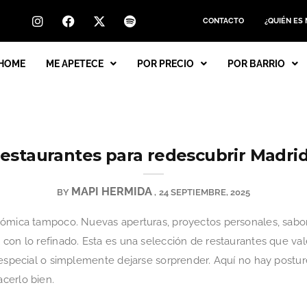
CONTACTO
¿QUIÉN ES
HOME
ME APETECE
POR PRECIO
POR BARRIO
estaurantes para redescubrir Madri
MAPI HERMIDA
BY
24 SEPTIEMBRE, 2025
nómica tampoco. Nuevas aperturas, proyectos personales, sabor
con lo refinado. Esta es una selección de restaurantes que va
 especial o simplemente dejarse sorprender. Aquí no hay postur
cerlo bien.