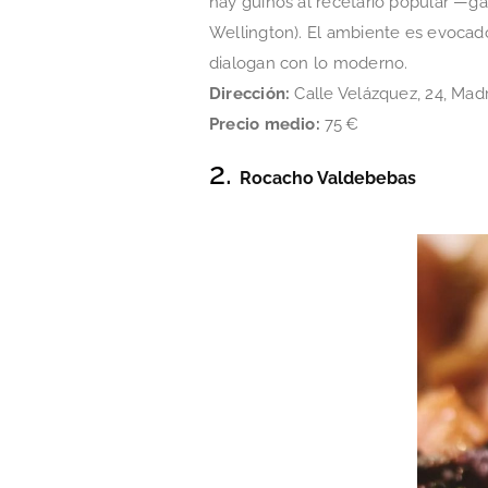
hay guiños al recetario popular —gamb
Wellington). El ambiente es evocad
dialogan con lo moderno.
Dirección:
Calle Velázquez, 24, Mad
Precio medio:
75 €
2.
Rocacho Valdebebas