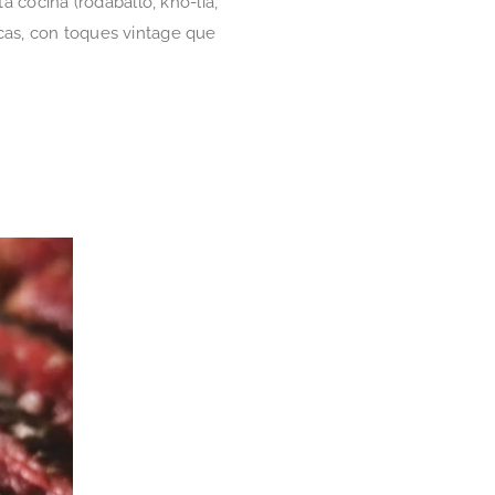
cocina (rodaballo, kho­-­lia,
cas, con toques vintage que