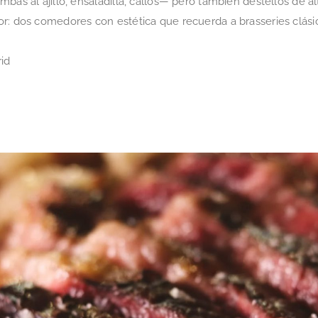
as al ajillo, ensaladilla, callos— pero también destellos de alta 
or: dos comedores con estética que recuerda a brasseries clási
rid