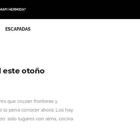
 MAPI HERMIDA?
ESCAPADAS
d este otoño
es que cruzan fronteras y
le la pena conocer ahora. Los hay
eo: solo lugares con alma, cocina