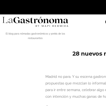
El blog para nómadas gastronómicos y yonkis de los
restaurantes
28 nuevos r
Madrid no para. Y su escena gastro
propuestas que mezclan lo informal 
para ir entre semana, celebrar algo
con intención y muchas ganas de ha