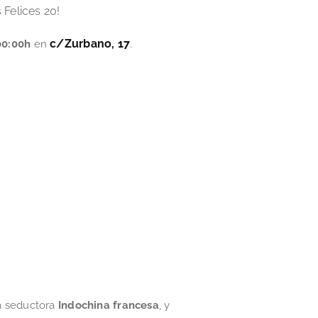
s Felices 20!
c/Zurbano, 17
00:00h
en
.
la seductora
Indochina francesa
, y