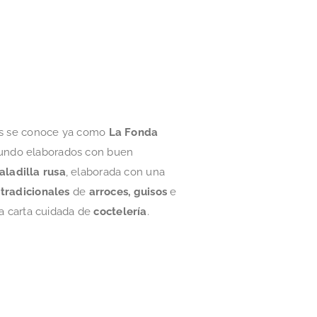
es se conoce ya como
La Fonda
mundo elaborados con buen
aladilla rusa
, elaborada con una
 tradicionales
de
arroces,
guisos
e
a carta cuidada de
coctelería
.