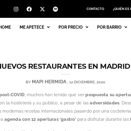
CONTACTO
¿QUIÉN ES
HOME
ME APETECE
POR PRECIO
POR BARRIO
UEVOS RESTAURANTES EN MADRID 
MAPI HERMIDA
BY
12 DICIEMBRE, 2020
s post-COVID
, muchos han tenido que ver
pospuesta su apertu
en la hostelería y su público, a pesar de las
adversidades
. Des
s modernas recetas internacionales pasando por una coctelerí
va
agenda con 12 aperturas ‘gastro’
para disfrutar durante las