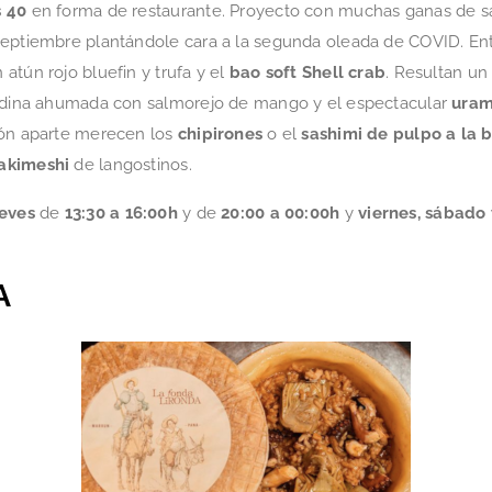
s 40
en forma de restaurante. Proyecto con muchas ganas de sa
septiembre plantándole cara a la segunda oleada de COVID. En
 atún rojo bluefin y trufa y el
bao soft Shell crab
. Resultan un
rdina ahumada con salmorejo de mango y el espectacular
uram
ión aparte merecen los
chipirones
o el
sashimi de pulpo a la 
akimeshi
de langostinos.
ueves
de
13:30 a 16:00h
y de
20:00 a 00:00h
y
viernes, sábado
A