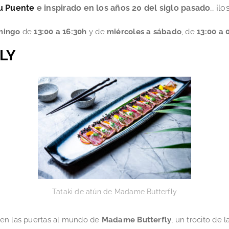
u Puente
e inspirado en los años 20 del siglo pasado
… ¡lo
omingo
de
13:00 a 16:30h
y de
miércoles a sábado
, de
13:00 a 
LY
Tataki de atún de Madame Butterfly
ren las puertas al mundo de
Madame Butterfly
, un trocito de 