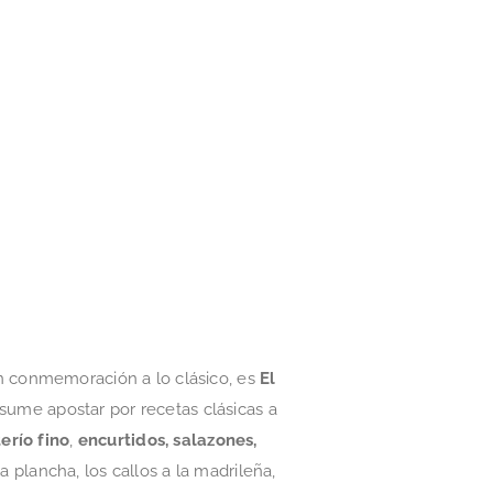
n conmemoración a lo clásico, es
El
esume apostar por recetas clásicas a
terío fino
,
encurtidos, salazones,
a plancha, los callos a la madrileña,