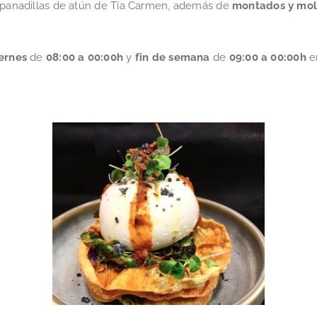
enpanadillas de atún de Tía Carmen, además de
montados y mol
ernes
de
08:00 a 00:00h
y
fin de semana
de
09:00 a 00:00h
e