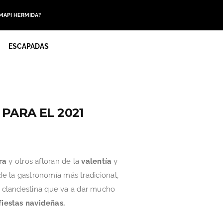
 MAPI HERMIDA?
ESCAPADAS
PARA EL 2021
ra
y otros afloran de la
valentía
y
de la gastronomía más tradicional,
a clandestina que va a dar mucho
fiestas navideñas.