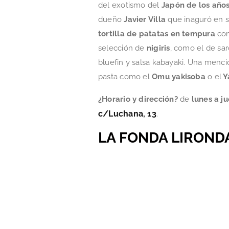
del exotismo del
Japón de los año
dueño
Javier Villa
que inaguró en 
tortilla de patatas en tempura
con
selección de
nigiris
, como el de sa
bluefin y salsa kabayaki. Una menc
pasta como el
Omu yakisoba
o el
Y
¿Horario y dirección?
de
lunes a j
c/Luchana, 13
.
LA FONDA LIROND