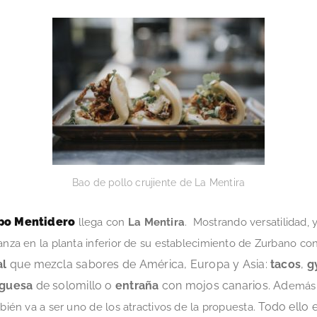
Bao de pollo crujiente de La Mentira
po Mentidero
llega con
La Mentira
. Mostrando versatilidad,
lanza en la planta inferior de su establecimiento de Zurbano 
al
que mezcla sabores de América, Europa y Asia:
tacos
,
g
guesa
de solomillo o
entraña
con mojos canarios. Ad
emás
Todo ello 
bién va a ser uno de los atractivos de la propuesta.