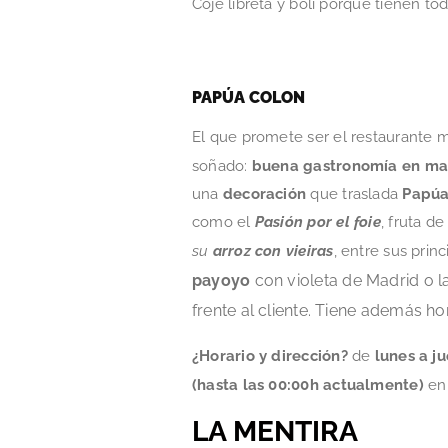
Coje libreta y boli porque tienen to
PAPÚA COLON
El que promete ser el restaurante 
soñado:
buena gastronomía en man
una
decoración
que traslada
Papúa
como el
Pasión por el foie
, fruta d
su
arroz con vieiras
, entre sus princ
payoyo
con violeta de Madrid o l
frente al cliente. Tiene además h
¿Horario y dirección?
de
lunes a j
(hasta las 00:00h actualmente)
e
LA MENTIRA