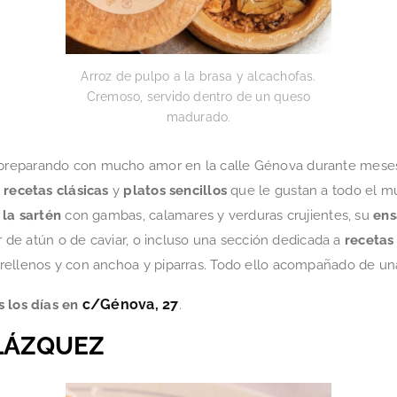
Arroz de pulpo a la brasa y alcachofas.
Cremoso, servido dentro de un queso
madurado.
 preparando con mucho amor en la calle Génova durante mes
n
recetas clásicas
y
platos sencillos
que le gustan a todo el 
 la sartén
con gambas, calamares y verduras crujientes, su
ens
ar de atún o de caviar, o incluso una sección dedicada a
recetas
 rellenos y con anchoa y piparras. Todo ello acompañado de un
c/Génova, 27
s los días en
.
ELÁZQUEZ