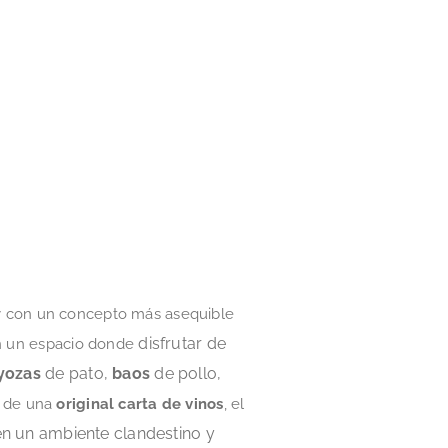
 y con un concepto más asequible
disfrutar de
con un espacio donde
yozas
de pato,
baos
de pollo,
 de una
original carta de vinos
, el
en un ambiente clandestino y