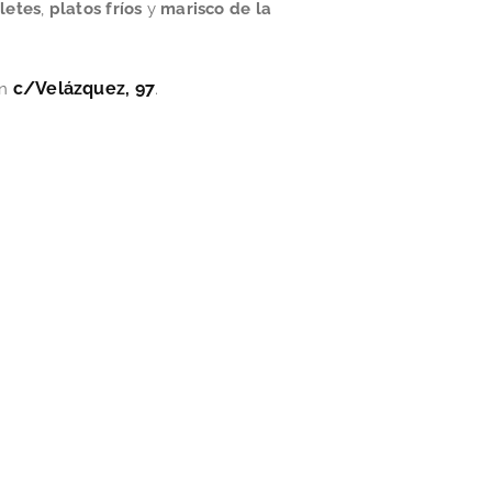
letes
,
platos fríos
y
marisco de la
c/Velázquez, 97
n
.