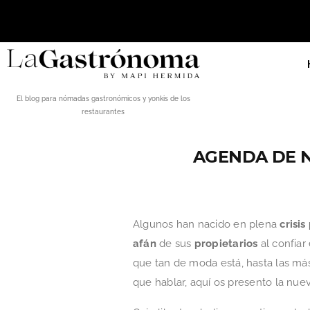
El blog para nómadas gastronómicos y yonkis de los
restaurantes
AGENDA DE N
Algunos han nacido en plena
crisi
afán
de sus
propietarios
al confiar 
que tan de moda está, hasta las má
que hablar, aquí os presento la nue