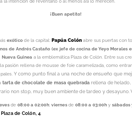
da la intención de reventarlo o al menos así lo merecen.
¡Buen apetito!
Papúa Colón
más
exótico
de la capital:
abre sus puertas con to
os de Andrés Castaño (ex jefe de cocina de Yeyo Morales 
 Nueva Guinea
a la emblemática Plaza de Colón. Entre sus cr
e la pasión rellena de mousse de foie caramelizada, como entra
Y como
punto final a una noche de ensueño que mej
ipales.
a
tarta de chocolate de masa quebrada
rellena de helado,
orario non stop, muy buen ambiente de tardeo y desayuno. 
ueves
de
08:00 a 02:00h
;
viernes
de
08:00 a 03:00h
y
sábados 
Plaza de Colón, 4
n
.