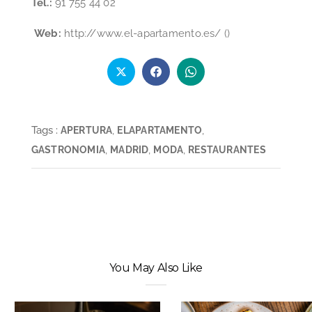
Tel.:
91 755 44 02
Web:
http://www.el-apartamento.es/ (
)
Tags :
,
,
APERTURA
ELAPARTAMENTO
,
,
,
GASTRONOMIA
MADRID
MODA
RESTAURANTES
You May Also Like