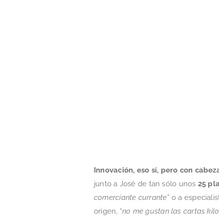
Innovación, eso sí, pero con cabez
junto a José de tan sólo unos
25 pl
comerciante currante
” o a especiali
origen, “
no me gustan las cartas kil