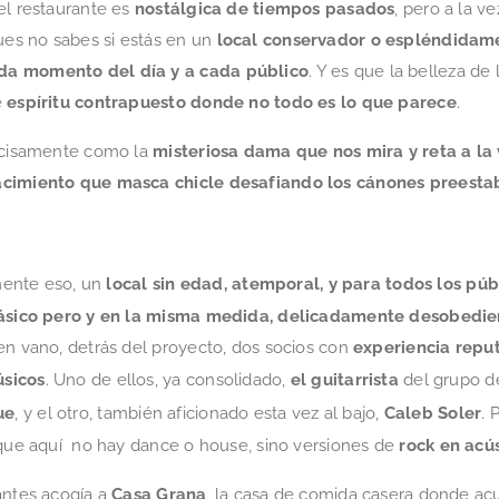
 el restaurante es
nostálgica de tiempos pasados
, pero a la v
pues no sabes si estás en un
local conservador o espléndida
da momento del día y a cada público
. Y es que la belleza d
e
espíritu contrapuesto donde no todo es lo que parece
.
recisamente como la
misteriosa dama que nos mira y reta a la
cimiento que masca chicle desafiando los cánones preesta
ente eso, un
local sin edad, atemporal, y para todos los púb
clásico pero y en la misma medida, delicadamente desobedie
en vano, detrás del proyecto, dos socios con
experiencia reput
úsicos
. Uno de ellos, ya consolidado,
el guitarrista
del grupo d
ue
, y el otro, también aficionado esta vez al bajo,
Caleb Soler
. 
que aquí no hay dance o house, sino versiones de
rock en acús
antes acogía a
Casa Grana
, la casa de comida casera donde ac