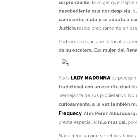
sorprendente
, la mujer que inspira
desobediente que nos despista
, 
cambiante, muta y se adapta a ca
Justicia
reside precisamente en es
Podríamos decir, que el local es p
de su escalera.
Esa
mujer del Rena
LADY MADONNA
Pues
es precisam
tradicional con un espíritu dual 
semejanza de sus propietarios. No 
curiosamente, a la vez también m
Frequecy
,
Alex Pérez Alburquerq
preste especial al
hilo musical,
por
Nada tiene ya que ver el local que 