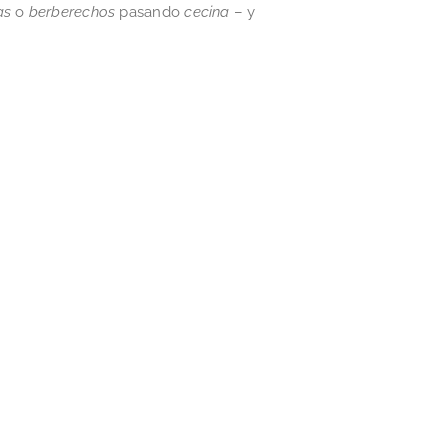
as
o
berberechos
pasando
cecina
– y