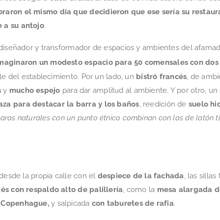
aron el mismo día que decidieron que ese sería su restaur
 a su antojo
.
 diseñador y transformador de espacios y ambientes del afama
maginaron un modesto espacio para 50 comensales con dos
le del establecimiento. Por un lado, un
bistró francés
, de ambi
s
y
mucho espejo
para dar amplitud al ambiente. Y por otro, un
aza para destacar la barra y los baños
, reedición de
suelo hi
aras naturales con un punto étnico combinan con las de latón ti
desde la propia calle con el
despiece de la fachada
, las silla
nés con respaldo alto de palillería
, como la
mesa alargada de
e Copenhague,
y salpicada
con
taburetes de rafia
.