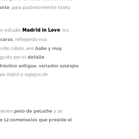
ante
, para posteriormente tirarlo
Madrid in Love
do estudio
, los
 caras
, reflejando esa
ente cálido, aire
bobo
y muy
 gusto por el
detalle
dráulico antiguo, variados azulejos
po bistró o espejos de
s tienen
pelo de peluche
y se
 12 comensales que preside el