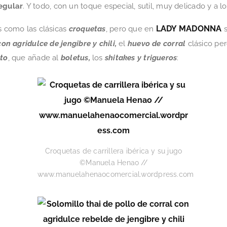
egular
. Y todo, con un toque especial, sutil, muy delicado y a l
LADY MADONNA
os como las clásicas
croquetas
, pero que en
con agridulce de jengibre y chili,
el
huevo de corral
clásico pe
tto
, que añade al
boletus,
los
shitakes y trigueros
:
Croquetas de carrillera ibérica y su jugo
©Manuela Henao //
www.manuelahenaocomercial.wordpress.com