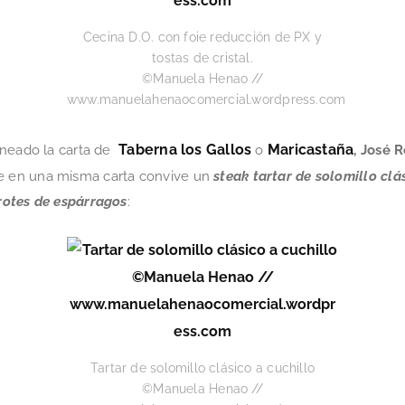
Cecina D.O. con foie reducción de PX y
tostas de cristal.
©Manuela Henao //
www.manuelahenaocomercial.wordpress.com
Taberna los Gallos
Maricastaña
ineado la carta de
o
, José 
 en una misma carta convive
un
steak tartar de solomillo clá
rotes de espárragos
:
Tartar de solomillo clásico a cuchillo
©Manuela Henao //