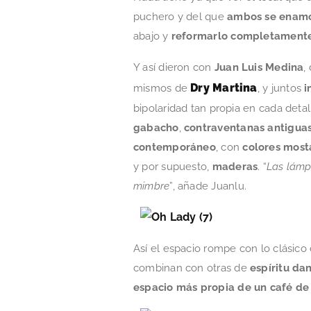
puchero y del que
ambos se enamor
abajo y
reformarlo completamente
Y así dieron con
Juan Luis Medina
,
Dry Martina
mismos de
, y juntos
i
bipolaridad tan propia en cada detal
gabacho
,
contraventanas antigua
contemporáneo
, con
colores most
y por supuesto,
maderas
. “
Las lámp
mimbre
”, añade Juanlu.
Así el espacio rompe con lo clásico 
combinan con otras de
espíritu da
espacio más propia de un café d