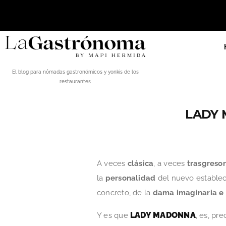
El blog para nómadas gastronómicos y yonkis de los
restaurantes
LADY 
A veces
clásica
, a veces
trasgreso
la
personalidad
del nuevo establec
concreto, de la
dama imaginaria e 
LADY MADONNA
Y es que
, es, pr