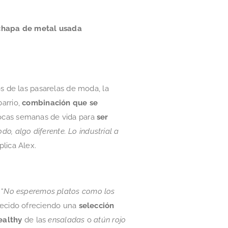
chapa de metal usada
s de las pasarelas de moda, la
arrio,
combinación que se
pocas semanas de vida para
ser
o, algo diferente. Lo industrial a
xplica Alex.
 “
No esperemos platos como los
blecido ofreciendo una
selección
ealthy
de las
ensaladas
o
atún rojo