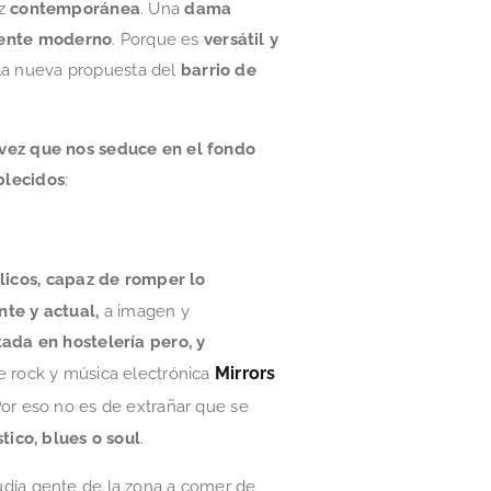
ez
contemporánea
. Una
dama
mente moderno
. Porque es
versátil y
e la nueva propuesta del
barrio de
 vez que nos seduce en el fondo
blecidos
:
licos, capaz de romper lo
nte y actual,
a imagen y
ada en hostelería pero, y
Mirrors
e rock y música electrónica
Por eso no es de extrañar que se
tico, blues o soul
.
udía gente de la zona a comer de