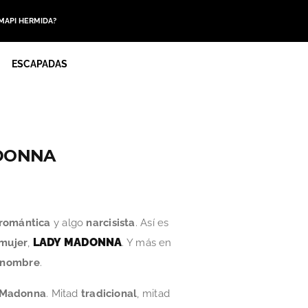
 MAPI HERMIDA?
ESCAPADAS
ADONNA
 romántica
y algo
narcisista
. Así es
LADY MADONNA
mujer
,
. Y más en
 nombre
.
e Madonna
. Mitad
tradicional
, mitad