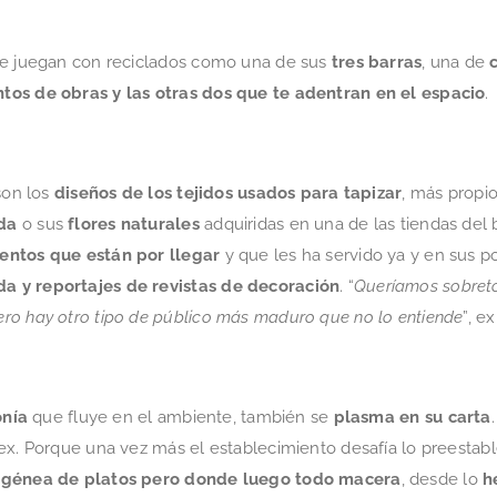
ue juegan con reciclados como una de sus
tres barras
, una de
tos de obras y las otras dos que te adentran en el espacio
.
son los
diseños de los tejidos usados para tapizar
, más propio
da
o sus
flores naturales
adquiridas en una de las tiendas del b
entos que están por llegar
y que les ha servido ya y en sus 
a y reportajes de revistas de decoración
. “
Queríamos sobretod
ro hay otro tipo de público más maduro que no lo entiende
”, e
onía
que fluye en el ambiente, también se
plasma en su carta
.
Alex. Porque una vez más el establecimiento desafía lo preesta
rogénea de platos pero donde luego todo macera
, desde lo
h