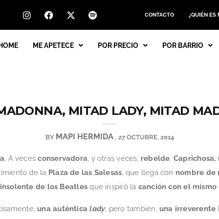
CONTACTO
¿QUIÉN ES
HOME
ME APETECE
POR PRECIO
POR BARRIO
MADONNA, MITAD LADY, MITAD M
MAPI HERMIDA
BY
27 OCTUBRE, 2014
ra
. A veces
conservadora
, y otras veces,
rebelde
.
Caprichosa,
imiento de la
Plaza de las Salesas
, que llega con
nombre de 
insolente de los Beatles
que inspiró la
canción con el mismo
ecisamente,
una auténtica
lady
, pero también,
una irreverent