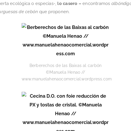
uerta ecológica o especias-,
lo casero –
encontramos
albóndig
rguesas
de cebón
que proponen.
Berberechos de las Baixas al carbón
©Manuela Henao //
www.manuelahenaocomercial.wordpress.com