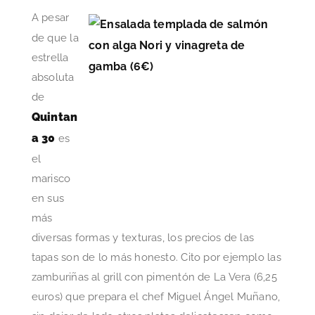
A pesar
de que la
estrella
absoluta
de
Quintan
a 30
es
el
marisco
en sus
más
diversas formas y texturas, los precios de las
tapas son de lo más honesto. Cito por ejemplo las
zamburiñas al grill con pimentón de La Vera (6,25
euros) que prepara el chef Miguel Ángel Muñano,