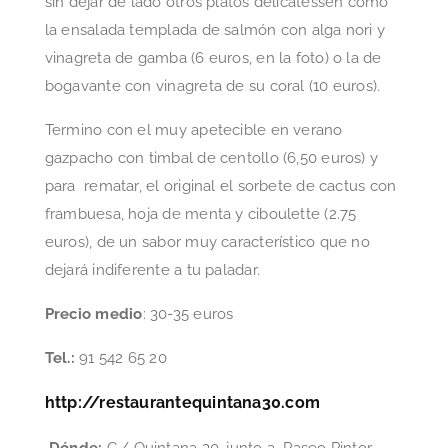
sin dejar de lado otros platos delicatessen como
la ensalada templada de salmón con alga nori y
vinagreta de gamba (6 euros, en la foto) o la de
bogavante con vinagreta de su coral (10 euros).
Termino con el muy apetecible en verano
gazpacho con timbal de centollo (6,50 euros) y
para rematar, el original el sorbete de cactus con
frambuesa, hoja de menta y ciboulette (2.75
euros), de un sabor muy característico que no
dejará indiferente a tu paladar.
Precio medio
: 30-35 euros
Tel.:
91 542 65 20
http://restaurantequintana30.com
Dónde:
C./ Quintana 30, junto a Paseo Pintor