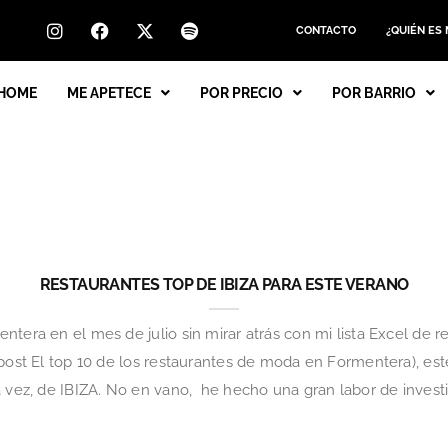
CONTACTO
¿QUIÉN ES
HOME
ME APETECE
POR PRECIO
POR BARRIO
RESTAURANTES TOP DE IBIZA PARA ESTE VERANO
ntera en el mes de julio sin mirar atrás con mi lista Excel de
 post El top 10 de los restaurantes de moda en Formentera), es
a vez, de IBIZA. No en vano, he hecho una gran labor de invest