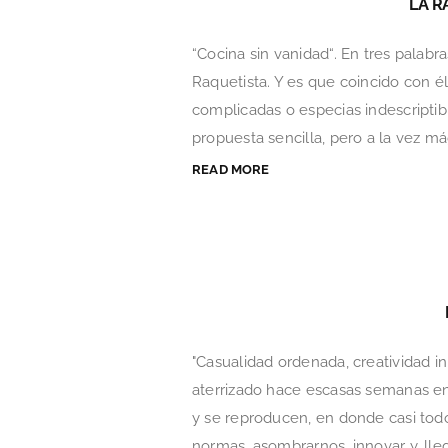
LA R
“Cocina sin vanidad“. En tres palabr
Raquetista. Y es que coincido con 
complicadas o especias indescriptib
propuesta sencilla, pero a la vez mág
READ MORE
"Casualidad ordenada, creatividad i
aterrizado hace escasas semanas en
y se reproducen, en donde casi tod
normas, asombrarnos, innovar y, llega