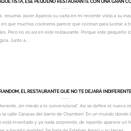
AQUETISTA, ESE PEQUEÑO RESTAURANTE CON UNA GRAN C
as resumía Javier Aparicio su carta en mi reciente visita a su in
él en que muchos cocineros parece que cocinan para lucirse a 
les. Pero no es así en este restaurante. Porque este pequeño 
ica. Junto a ...
RANDOM, EL RESTAURANTE QUE NO TE DEJARÁ INDIFERENT
nherente, sin miedo a lo convencional". Así se define el nuev
 la calle Caracas del barrio de Chamberí. En un mundo donde
o está inventado y ya nada sorprende, de repente aparece un h
r a hacerlo realidad. Se trata de Esteban Arnaiz y su tercer ...