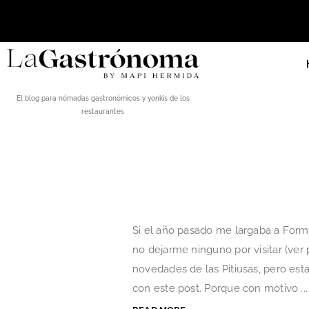
El blog para nómadas gastronómicos y yonkis de los
restaurantes
Si el año pasado me largaba a Forme
no dejarme ninguno por visitar (ver
novedades de las Pitiusas, pero est
con este post. Porque con motivo ...