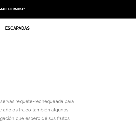
 MAPI HERMIDA?
ESCAPADAS
 reservas requete-rechequeada para
te año os traigo también algunas
igación que espero dé sus frutos