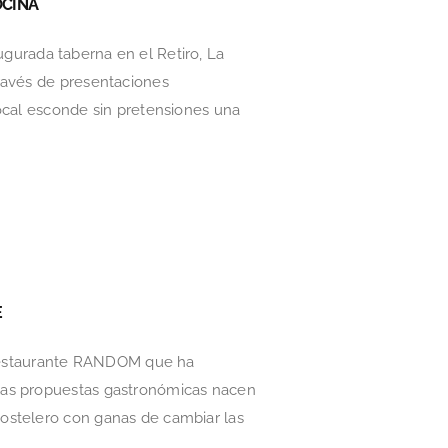
OCINA
augurada taberna en el Retiro, La
través de presentaciones
local esconde sin pretensiones una
E
o restaurante RANDOM que ha
 las propuestas gastronómicas nacen
ostelero con ganas de cambiar las