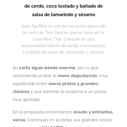
Saku Sai Mou es uno de los nuevo platos de
la carta de Thai Garden que se toma en la
Casa Real Thai. Consiste en una
empanadilla rellena de cerdo, coco tostado
y bañado de salsa de tamarindo y sésamo
Su
carta sigue siendo enorme
, por lo que
recomiendo probar el
menú degustación
, muy
equilibrado entre
nuevo platos y grandes
clásicos
y que además se propone a un precio
muy ajustado.
En la propuesta encontramos
snacks y entrantes
varios
. Continúan en la cartas sus grandes iconos