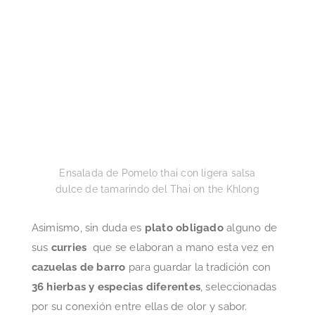
Asimismo, sin duda es
plato obligado
alguno de
sus
curries
que se elaboran a mano esta vez en
cazuelas de barro
para guardar la tradición con
36 hierbas y especias diferentes
, seleccionadas
por su conexión entre ellas de olor y sabor.
Recomendable de curry verde o
KHEN PIAW
WANG KAI
que se prepara en leche de coco
hasta alcanzar una suave y cremosa textura.