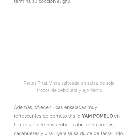
Perlas Thai. Viera salteada en salsa de soja,
trozos de cebolleta y ajo tierno
Además, ofrecen ricas ensaladas muy
refrescantes de pomelo thai o
YAM POMELO
en
temporada de noviembre a abril con gambas,
cacahuetes y una ligera salsa dulce de tamarindo.
Ensalada de Pomelo thai con ligera salsa
dulce de tamarindo del Thai on the Khlong