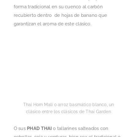
Thai Hom Mali o arroz basmático blanco, un
clásico entre los clásicos de Thai Garden
O sus
PHAD THAI
o tallarines salteados con
cebollas, soja y verduras, bien sea el tradicional o
el
KHAO
, con ingredientes a elección (gambas
,castañas de cajún, piña…