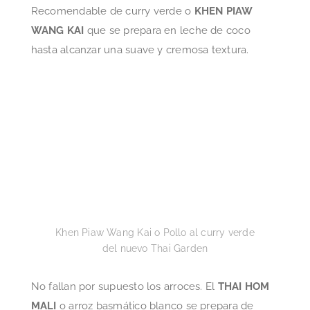
Khen Piaw Wang Kai o Pollo al curry verde
del nuevo Thai Garden
No fallan por supuesto los arroces. El
THAI HOM
MALI
o arroz basmático blanco se prepara de
forma tradicional en su cuenco al carbón
recubierto dentro de hojas de banano que
garantizan el aroma de este clásico.