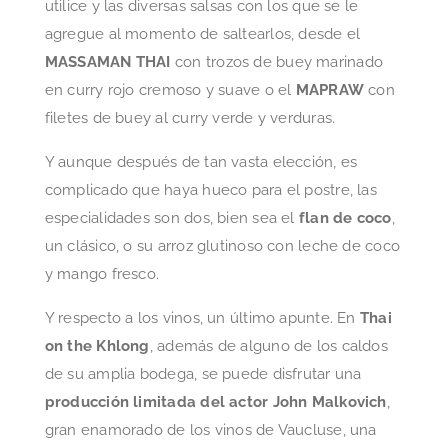
Y respecto a los vinos, un último apunte. En
Thai
on the Khlong
, además de alguno de los caldos
de su amplia bodega, se puede disfrutar una
producción limitada del actor John Malkovich
,
gran enamorado de los vinos de Vaucluse, una
región de La Provence en Francia, y denominada
“Les Quelles Lacoste”.
En definitiva,
refinamiento y distinción
que
excitan todos los sentidos en este nuevo
restaurante que recupera
todo lo bueno que
conlleva la filosofía del país asiático
.
¡Gracias Emilio por traernos de nuevo el espíritu
tailandés a nuestra querida capital madrileña!
Precio medio:
35-40 euros