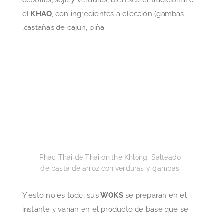
Phad Thai de Thai on the Khlong. Salteado
de pasta de arroz con verduras y gambas
Y esto no es todo, sus
WOKS
se preparan en el
instante y varían en el producto de base que se
utilice y las diversas salsas con los que se le
agregue al momento de saltearlos, desde el
MASSAMAN THAI
con trozos de buey marinado
en curry rojo cremoso y suave o el
MAPRAW
con
filetes de buey al curry verde y verduras.
Y aunque después de tan vasta elección, es
complicado que haya hueco para el postre, las
especialidades son dos, bien sea el
flan de coco
,
un clásico, o su arroz glutinoso con leche de coco
y mango fresco.