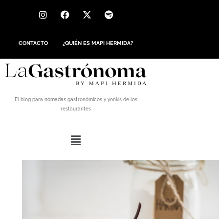
CONTACTO
¿QUIÉN ES MAPI HERMIDA?
El blog para nómadas gastronómicos y yonkis de los
restaurantes