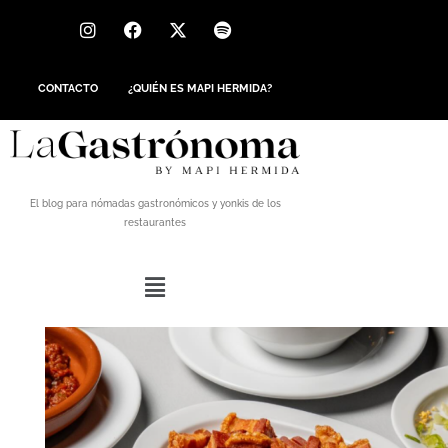
CONTACTO
¿QUIÉN ES MAPI HERMIDA?
El blog para nómadas gastronómicos y yonkis de los
restaurantes