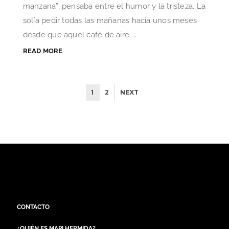
manzana”, pensaba entre el humor y la tristeza. La
solía pedir todas las mañanas hacía unos meses
desde que aquel café de aire ...
READ MORE
1
2
NEXT
CONTACTO
¿QUIÉN ES MAPI HERMIDA?