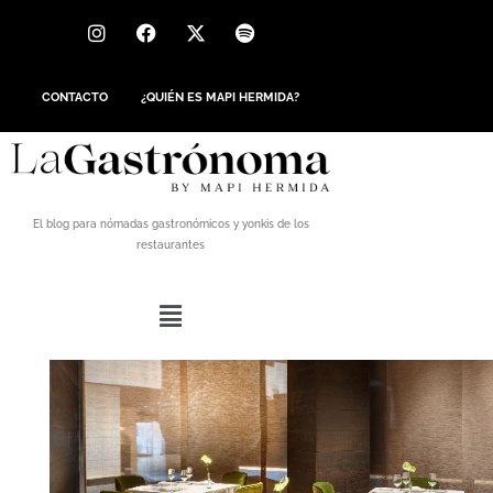
CONTACTO
¿QUIÉN ES MAPI HERMIDA?
El blog para nómadas gastronómicos y yonkis de los
restaurantes