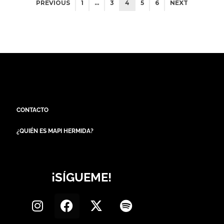
PREVIOUS
1
…
3
4
5
6
NEXT
CONTACTO
¿QUIÉN ES MAPI HERMIDA?
¡SÍGUEME!